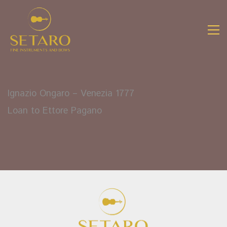
Ignazio Ongaro – Venezia 1777
Loan to Ettore Pagano