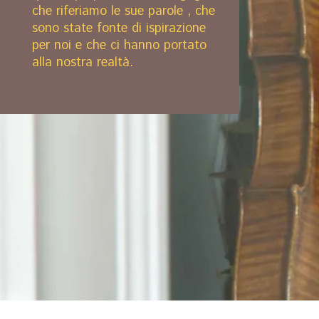
che riferiamo le sue parole , che
sono state fonte di ispirazione
per noi e che ci hanno portato
alla nostra realtà.
ll Maestro Giovanni Setaro si
forma dapprima come musicista
per poi estendere le sue
competenze alla comprensione
dell’arte della costruzione e del
restauro di strumenti ad arco.
Grazie a questa duplice
conoscenza, della musica e
dello strumento, è diventato un
punto di riferimento per
tantissimi musicisti, potendo per
loro modulare e fissare il suono
migliore.